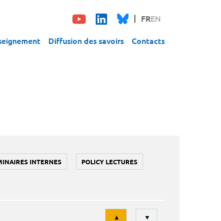
FR
EN
seignement
Diffusion des savoirs
Contacts
MINAIRES INTERNES
POLICY LECTURES
Tri
▲
▼