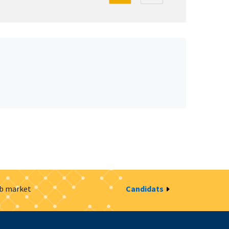
ob market
Candidats