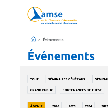
Aller au contenu principal
Événements
Événements
TOUT
SÉMINAIRES GÉNÉRAUX
SÉMINA
GRAND PUBLIC
SOUTENANCES DE THÈSE
À VENIR
2026
2025
2024
202