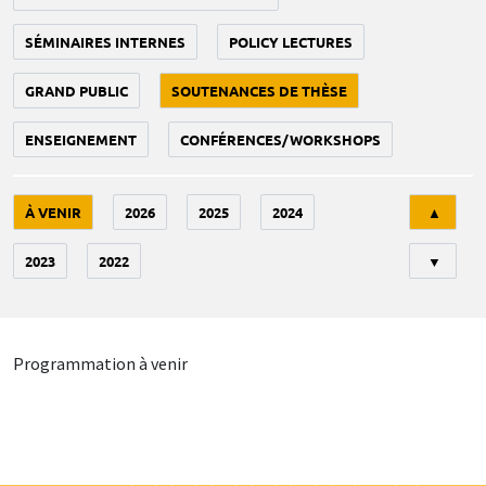
SÉMINAIRES INTERNES
POLICY LECTURES
GRAND PUBLIC
SOUTENANCES DE THÈSE
ENSEIGNEMENT
CONFÉRENCES/WORKSHOPS
Tri
À VENIR
2026
2025
2024
▲
2023
2022
▼
Programmation à venir