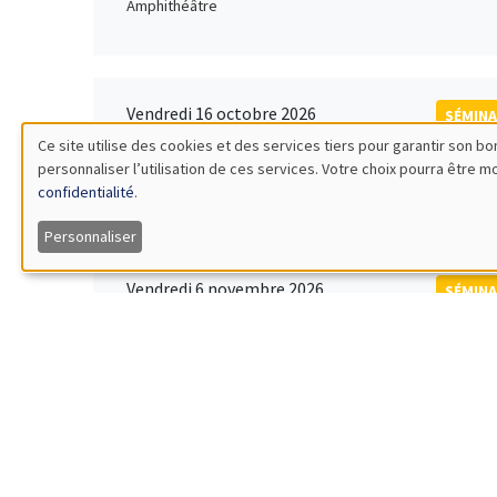
Amphithéâtre
Vendredi 16 octobre 2026
SÉMINA
11:00 à 12:15
Ce site utilise des cookies et des services tiers pour garantir son 
Rober
personnaliser l’utilisation de ces services. Votre choix pourra être 
Utilisation
MEGA
Universi
confidentialité
.
des
Personnaliser
données
Vendredi 6 novembre 2026
SÉMINA
12:00 à 13:00
TBA
personnelles
Îlot Bernard du Bois
et
des
Lundi 9 novembre 2026
SÉMINA
11:30 à 12:45