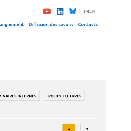
FR
EN
seignement
Diffusion des savoirs
Contacts
MINAIRES INTERNES
POLICY LECTURES
Tri
▲
▼