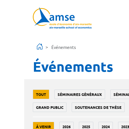
Aller au contenu principal
Événements
Événements
TOUT
SÉMINAIRES GÉNÉRAUX
SÉMINA
GRAND PUBLIC
SOUTENANCES DE THÈSE
À VENIR
2026
2025
2024
202