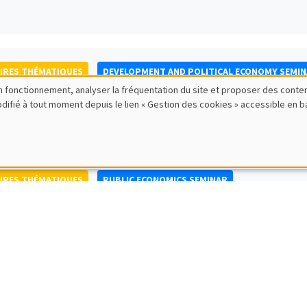
IRES THÉMATIQUES
DEVELOPMENT AND POLITICAL ECONOMY SEMI
bon fonctionnement, analyser la fréquentation du site et proposer des conte
to Nisticò
modifié à tout moment depuis le lien « Gestion des cookies » accessible en 
ty of Naples Federico II
IRES THÉMATIQUES
PUBLIC ECONOMICS SEMINAR
IRES GÉNÉRAUX
AMSE SEMINAR