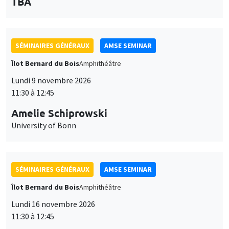
des
Îlot Bernard du Bois
Amphithéâtre
personnaliser l’utilisation de ces services. Votre choix pourra être
modifié à tout moment depuis le lien « Gestion des cookies »
données
Lundi 9 novembre 2026
accessible en bas de page. Pour en savoir plus, consultez notre
11:30 à 12:45
personnelles
politique de confidentialité
.
Amelie Schiprowski
et
Personnaliser
Refuser
Accepter
University of Bonn
des
cookies
SÉMINAIRES GÉNÉRAUX
AMSE SEMINAR
Îlot Bernard du Bois
Amphithéâtre
Lundi 16 novembre 2026
11:30 à 12:45
Albretch Glitz
Universitat Pompeu Fabra