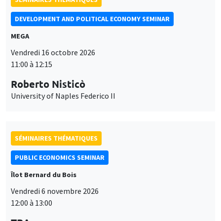
11:00 à 12:15
Roberto Nisticò
University of Naples Federico II
SÉMINAIRES THÉMATIQUES
PUBLIC ECONOMICS SEMINAR
Îlot Bernard du Bois
Vendredi 6 novembre 2026
12:00 à 13:00
TBA
Ce site utilise des cookies et des services tiers pour garantir son bon
Utilisation
fonctionnement, analyser la fréquentation du site et proposer des
SÉMINAIRES GÉNÉRAUX
AMSE SEMINAR
contenus multimédias. Vous êtes libre d’accepter, de refuser ou de