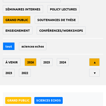
SÉMINAIRES INTERNES
POLICY LECTURES
GRAND PUBLIC
SOUTENANCES DE THÈSE
ENSEIGNEMENT
CONFÉRENCES/WORKSHOPS
tout
sciences echos
Tri
À VENIR
2026
2025
2024
▲
2023
2022
▼
GRAND PUBLIC
SCIENCES ECHOS