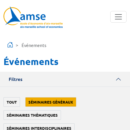
Aller au contenu principal
Événements
Événements
Filtres
TOUT
SÉMINAIRES GÉNÉRAUX
SÉMINAIRES THÉMATIQUES
SÉMINAIRES INTERDISCIPLINAIRES