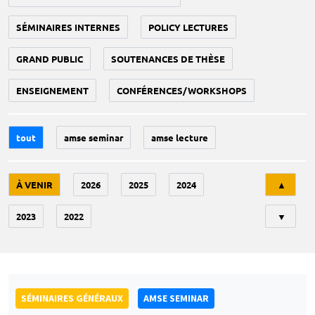
SÉMINAIRES INTERNES
POLICY LECTURES
GRAND PUBLIC
SOUTENANCES DE THÈSE
ENSEIGNEMENT
CONFÉRENCES/WORKSHOPS
tout
amse seminar
amse lecture
Tri
À VENIR
2026
2025
2024
▲
2023
2022
▼
SÉMINAIRES GÉNÉRAUX
AMSE SEMINAR