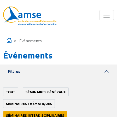
Aller au contenu principal
Événements
Événements
Filtres
TOUT
SÉMINAIRES GÉNÉRAUX
SÉMINAIRES THÉMATIQUES
SÉMINAIRES INTERDISCIPLINAIRES