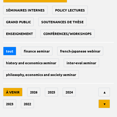
SÉMINAIRES INTERNES
POLICY LECTURES
GRAND PUBLIC
SOUTENANCES DE THÈSE
ENSEIGNEMENT
CONFÉRENCES/WORKSHOPS
tout
finance seminar
french-japanese webinar
history and economics seminar
inter-eval seminar
philosophy, economics and society seminar
Tri
À VENIR
2026
2025
2024
▲
2023
2022
▼