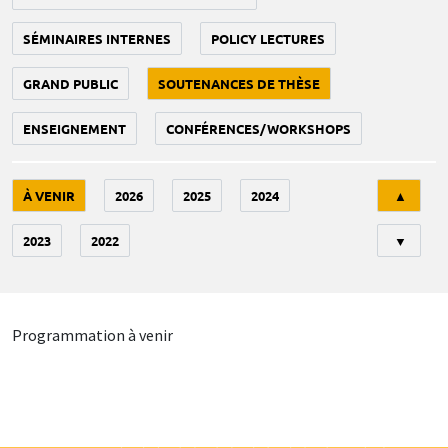
SÉMINAIRES INTERNES
POLICY LECTURES
GRAND PUBLIC
SOUTENANCES DE THÈSE
ENSEIGNEMENT
CONFÉRENCES/WORKSHOPS
Tri
À VENIR
2026
2025
2024
▲
2023
2022
▼
Programmation à venir