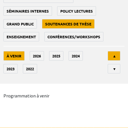
SÉMINAIRES INTERNES
POLICY LECTURES
GRAND PUBLIC
SOUTENANCES DE THÈSE
ENSEIGNEMENT
CONFÉRENCES/WORKSHOPS
Tri
À VENIR
2026
2025
2024
▲
2023
2022
▼
Programmation à venir