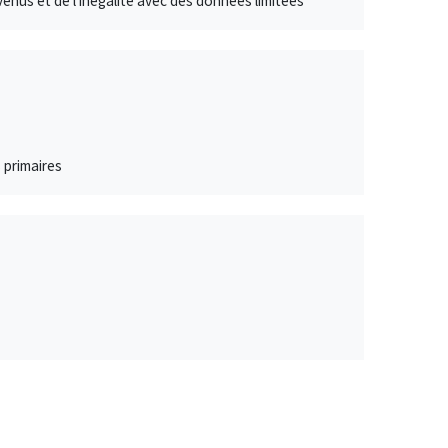
enus et de l'inégalité avec des données limitées
s primaires