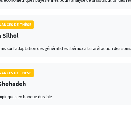
 économétriques bayésiennes pour l'analyse de la distribution des rev
ANCES DE THÈSE
 Silhol
sais sur l’adaptation des généralistes libéraux à la raréfaction des soin
ANCES DE THÈSE
 Shehadeh
mpiriques en banque durable