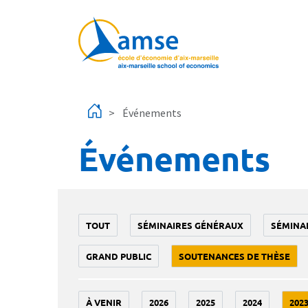
Aller au contenu principal
Événements
Événements
TOUT
SÉMINAIRES GÉNÉRAUX
SÉMINA
GRAND PUBLIC
SOUTENANCES DE THÈSE
À VENIR
2026
2025
2024
202