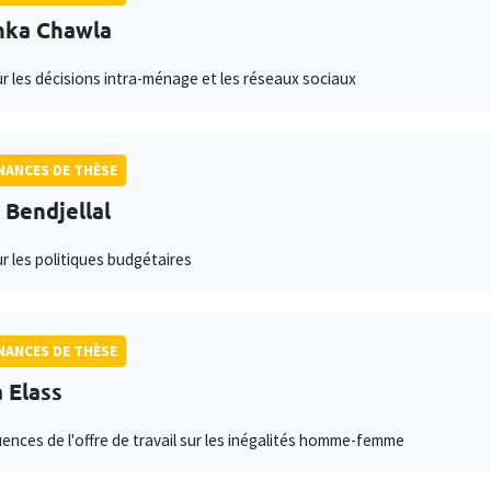
hka Chawla
ur les décisions intra-ménage et les réseaux sociaux
ANCES DE THÈSE
l Bendjellal
ur les politiques budgétaires
ANCES DE THÈSE
 Elass
nces de l'offre de travail sur les inégalités homme-femme