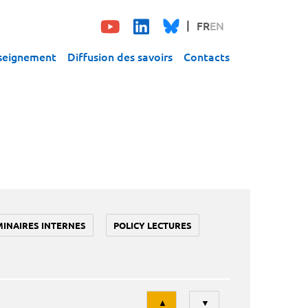
FR
EN
seignement
Diffusion des savoirs
Contacts
MINAIRES INTERNES
POLICY LECTURES
Tri
▲
▼