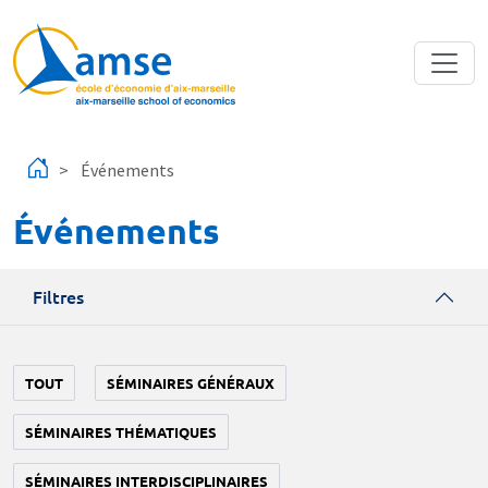
Aller au contenu principal
Événements
Événements
Filtres
TOUT
SÉMINAIRES GÉNÉRAUX
SÉMINAIRES THÉMATIQUES
SÉMINAIRES INTERDISCIPLINAIRES