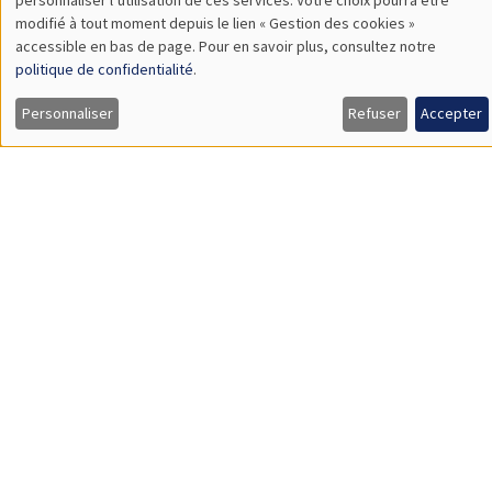
Îlot Bernard du Bois
Amphithéâtre
modifié à tout moment depuis le lien « Gestion des cookies »
données
Jeudi 26 septembre 2024, 08:30 à
accessible en bas de page. Pour en savoir plus, consultez notre
personnelles
politique de confidentialité
.
Vendredi 27 septembre 2024, 14:00
et
EUROMOD Research Workshop 2024
Personnaliser
Refuser
Accepter
des
cookies
CONFÉRENCES/WORKSHOPS
Îlot Bernard du Bois
Amphithéâtre
Vendredi 4 octobre 2024
12:00 à 18:30
Newcomers Welcome Day
CONFÉRENCES/WORKSHOPS
Îlot Bernard du Bois