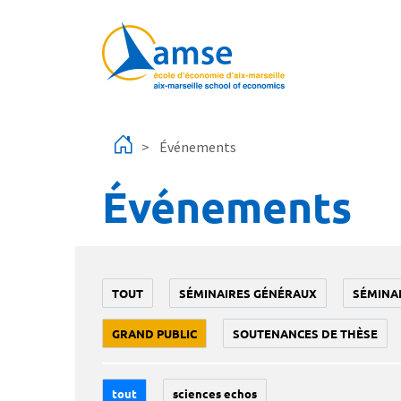
Aller au contenu principal
Événements
Événements
TOUT
SÉMINAIRES GÉNÉRAUX
SÉMINA
GRAND PUBLIC
SOUTENANCES DE THÈSE
tout
sciences echos