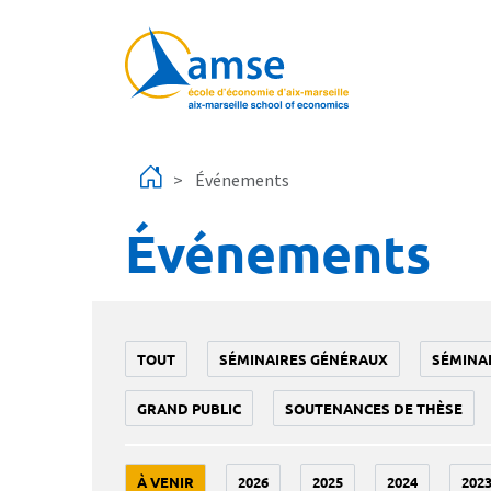
Aller au contenu principal
Événements
Événements
TOUT
SÉMINAIRES GÉNÉRAUX
SÉMINA
GRAND PUBLIC
SOUTENANCES DE THÈSE
À VENIR
2026
2025
2024
202