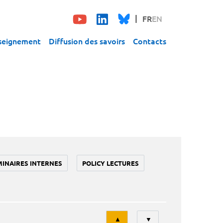
FR
EN
seignement
Diffusion des savoirs
Contacts
MINAIRES INTERNES
POLICY LECTURES
Tri
▲
▼