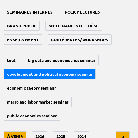
SÉMINAIRES INTERNES
POLICY LECTURES
GRAND PUBLIC
SOUTENANCES DE THÈSE
ENSEIGNEMENT
CONFÉRENCES/WORKSHOPS
tout
big data and econometrics seminar
development and political economy seminar
economic theory seminar
macro and labor market seminar
public economics seminar
Tri
À VENIR
2026
2025
2024
▲