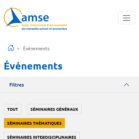
Aller au contenu principal
Événements
Événements
Filtres
TOUT
SÉMINAIRES GÉNÉRAUX
SÉMINAIRES THÉMATIQUES
SÉMINAIRES INTERDISCIPLINAIRES