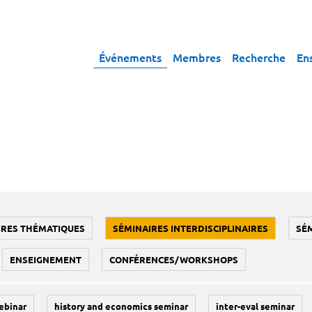
Événements
Membres
Recherche
En
IRES THÉMATIQUES
SÉMINAIRES INTERDISCIPLINAIRES
SÉ
ENSEIGNEMENT
CONFÉRENCES/WORKSHOPS
ebinar
history and economics seminar
inter-eval seminar