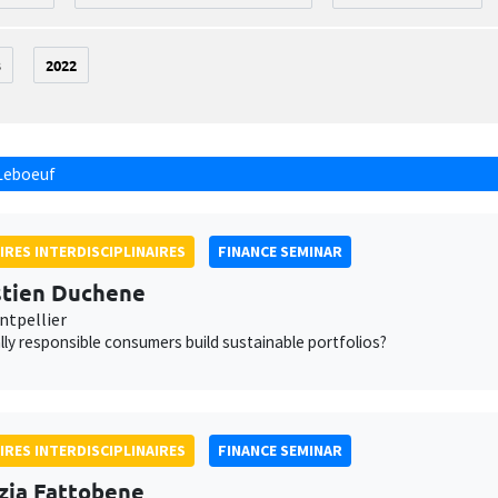
3
2022
Leboeuf
IRES INTERDISCIPLINAIRES
FINANCE SEMINAR
tien Duchene
tpellier
lly responsible consumers build sustainable portfolios?
IRES INTERDISCIPLINAIRES
FINANCE SEMINAR
zia Fattobene