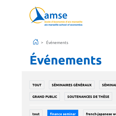
Aller au contenu principal
Événements
Événements
TOUT
SÉMINAIRES GÉNÉRAUX
SÉMINA
GRAND PUBLIC
SOUTENANCES DE THÈSE
tout
finance seminar
french-japanese w