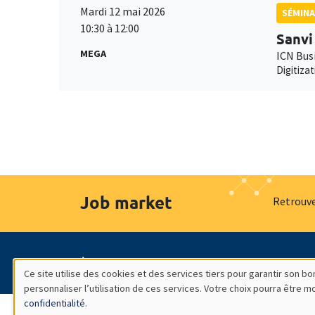
Mardi 12 mai 2026
SÉMINA
10:30 à 12:00
Sanvi
MEGA
ICN Bus
Digitiza
Job market
Retrouve
À propos
Nos engagements
Hommage à
Ce site utilise des cookies et des services tiers pour garantir son 
personnaliser l’utilisation de ces services. Votre choix pourra être 
Utilisation
confidentialité
.