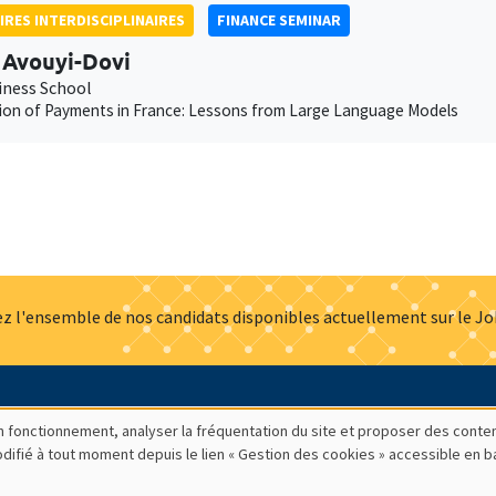
IRES INTERDISCIPLINAIRES
FINANCE SEMINAR
 Avouyi-Dovi
iness School
tion of Payments in France: Lessons from Large Language Models
z l'ensemble de nos candidats disponibles actuellement sur le J
Actualités
Offres d'emploi
Presse
Mentions légales
G
bon fonctionnement, analyser la fréquentation du site et proposer des conte
modifié à tout moment depuis le lien « Gestion des cookies » accessible en 