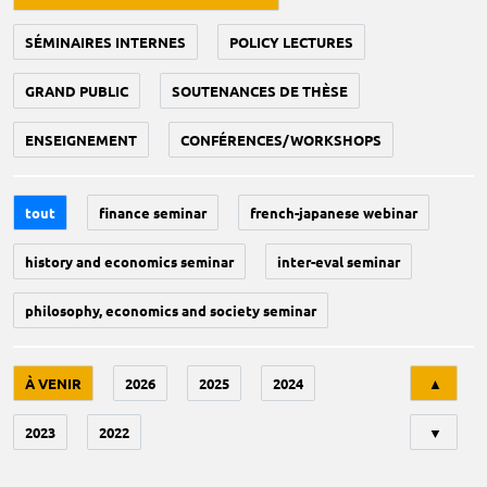
SÉMINAIRES INTERNES
POLICY LECTURES
GRAND PUBLIC
SOUTENANCES DE THÈSE
ENSEIGNEMENT
CONFÉRENCES/WORKSHOPS
tout
finance seminar
french-japanese webinar
history and economics seminar
inter-eval seminar
philosophy, economics and society seminar
Tri
À VENIR
2026
2025
2024
▲
2023
2022
▼