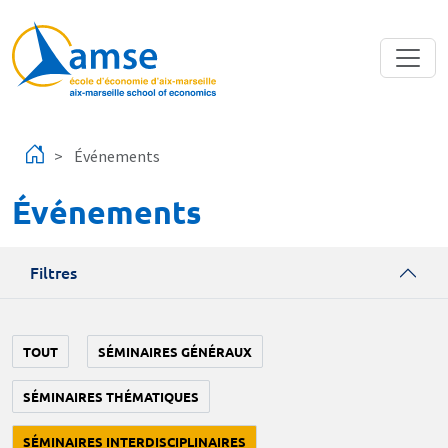
Aller au contenu principal
Événements
Événements
Filtres
TOUT
SÉMINAIRES GÉNÉRAUX
SÉMINAIRES THÉMATIQUES
SÉMINAIRES INTERDISCIPLINAIRES