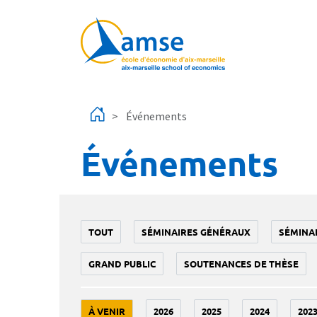
Aller au contenu principal
Événements
Événements
TOUT
SÉMINAIRES GÉNÉRAUX
SÉMINA
GRAND PUBLIC
SOUTENANCES DE THÈSE
À VENIR
2026
2025
2024
202