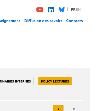
FR
EN
seignement
Diffusion des savoirs
Contacts
MINAIRES INTERNES
POLICY LECTURES
Tri
▲
▼