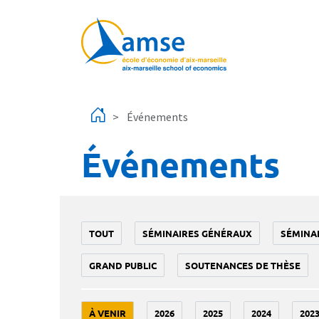
Aller au contenu principal
Événements
Événements
TOUT
SÉMINAIRES GÉNÉRAUX
SÉMINA
GRAND PUBLIC
SOUTENANCES DE THÈSE
À VENIR
2026
2025
2024
202