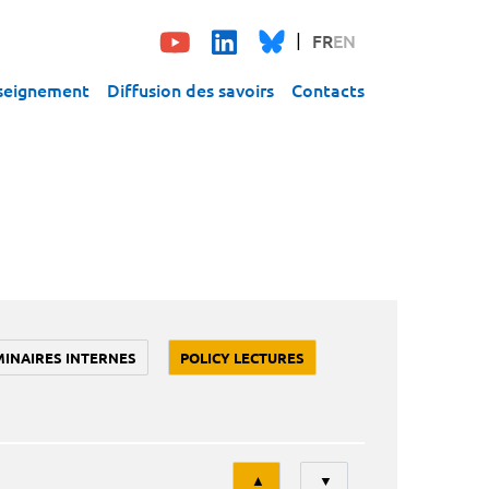
FR
EN
seignement
Diffusion des savoirs
Contacts
MINAIRES INTERNES
POLICY LECTURES
Tri
▲
▼