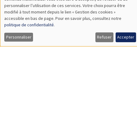
TBA
des
personnaliser l’utilisation de ces services. Votre choix pourra être
modifié à tout moment depuis le lien « Gestion des cookies »
données
accessible en bas de page. Pour en savoir plus, consultez notre
personnelles
politique de confidentialité
.
SÉMINAIRES GÉNÉRAUX
AMSE SEMINAR
et
Personnaliser
Refuser
Accepter
Îlot Bernard du Bois
Amphithéâtre
des
Lundi 9 novembre 2026
cookies
11:30 à 12:45
Amelie Schiprowski
University of Bonn
SÉMINAIRES GÉNÉRAUX
AMSE SEMINAR
Îlot Bernard du Bois
Amphithéâtre
Lundi 16 novembre 2026
11:30 à 12:45