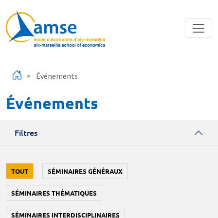
Aller au contenu principal
Événements
Événements
Filtres
TOUT
SÉMINAIRES GÉNÉRAUX
SÉMINAIRES THÉMATIQUES
SÉMINAIRES INTERDISCIPLINAIRES