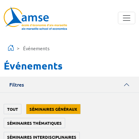
Aller au contenu principal
Événements
Événements
Filtres
TOUT
SÉMINAIRES GÉNÉRAUX
SÉMINAIRES THÉMATIQUES
SÉMINAIRES INTERDISCIPLINAIRES