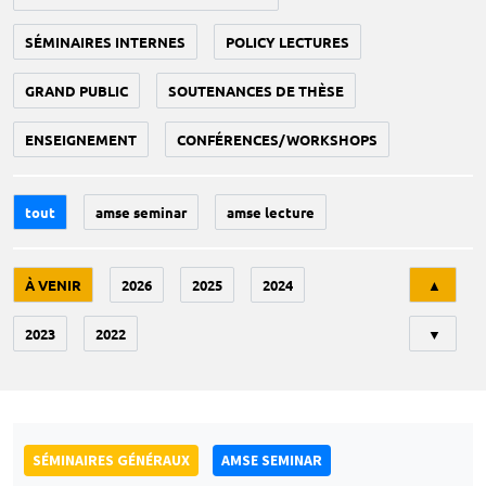
SÉMINAIRES INTERNES
POLICY LECTURES
GRAND PUBLIC
SOUTENANCES DE THÈSE
ENSEIGNEMENT
CONFÉRENCES/WORKSHOPS
tout
amse seminar
amse lecture
Tri
À VENIR
2026
2025
2024
▲
2023
2022
▼
SÉMINAIRES GÉNÉRAUX
AMSE SEMINAR