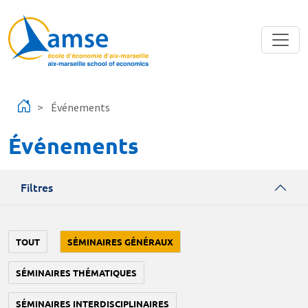
Aller au contenu principal
Événements
Événements
Filtres
TOUT
SÉMINAIRES GÉNÉRAUX
SÉMINAIRES THÉMATIQUES
SÉMINAIRES INTERDISCIPLINAIRES