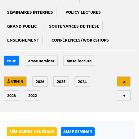
SÉMINAIRES INTERNES
POLICY LECTURES
GRAND PUBLIC
SOUTENANCES DE THÈSE
ENSEIGNEMENT
CONFÉRENCES/WORKSHOPS
tout
amse seminar
amse lecture
Tri
À VENIR
2026
2025
2024
▲
2023
2022
▼
SÉMINAIRES GÉNÉRAUX
AMSE SEMINAR