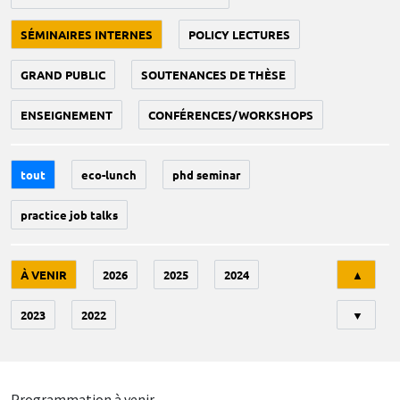
SÉMINAIRES INTERNES
POLICY LECTURES
GRAND PUBLIC
SOUTENANCES DE THÈSE
ENSEIGNEMENT
CONFÉRENCES/WORKSHOPS
tout
eco-lunch
phd seminar
practice job talks
Tri
À VENIR
2026
2025
2024
▲
2023
2022
▼
Programmation à venir