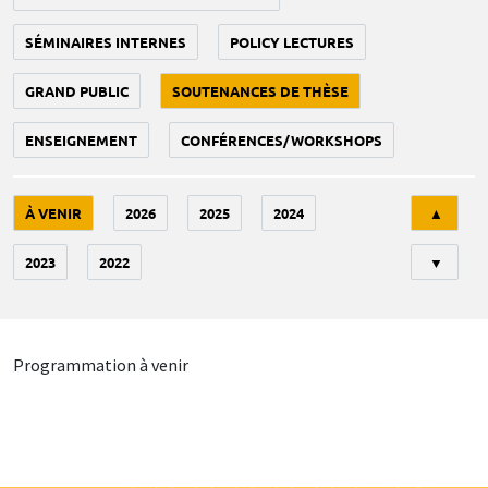
SÉMINAIRES INTERNES
POLICY LECTURES
GRAND PUBLIC
SOUTENANCES DE THÈSE
ENSEIGNEMENT
CONFÉRENCES/WORKSHOPS
Tri
À VENIR
2026
2025
2024
▲
2023
2022
▼
Programmation à venir