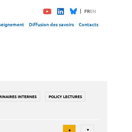
FR
EN
seignement
Diffusion des savoirs
Contacts
MINAIRES INTERNES
POLICY LECTURES
Tri
▲
▼