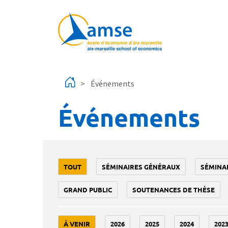
Aller au contenu principal
Événements
Événements
TOUT
SÉMINAIRES GÉNÉRAUX
SÉMINA
GRAND PUBLIC
SOUTENANCES DE THÈSE
À VENIR
2026
2025
2024
202