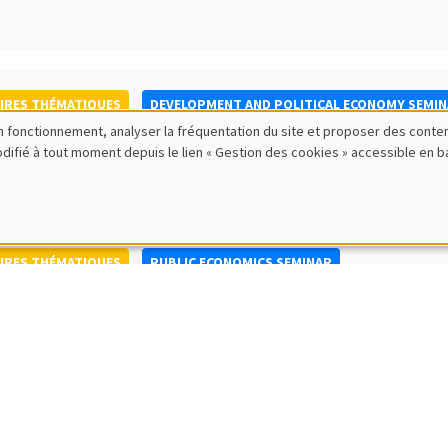
IRES THÉMATIQUES
DEVELOPMENT AND POLITICAL ECONOMY SEMI
bon fonctionnement, analyser la fréquentation du site et proposer des conte
to Nisticò
modifié à tout moment depuis le lien « Gestion des cookies » accessible en 
ty of Naples Federico II
IRES THÉMATIQUES
PUBLIC ECONOMICS SEMINAR
IRES GÉNÉRAUX
AMSE SEMINAR