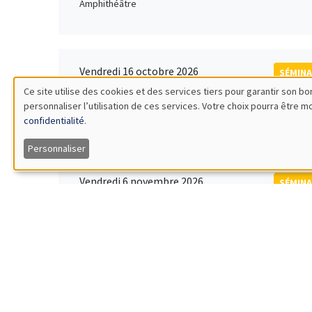
Amphithéâtre
Vendredi 16 octobre 2026
SÉMINA
11:00 à 12:15
Ce site utilise des cookies et des services tiers pour garantir son 
Rober
personnaliser l’utilisation de ces services. Votre choix pourra être 
Utilisation
MEGA
Universi
confidentialité
.
des
Personnaliser
données
Vendredi 6 novembre 2026
SÉMINA
12:00 à 13:00
TBA
personnelles
Îlot Bernard du Bois
et
des
Lundi 9 novembre 2026
SÉMINA
11:30 à 12:45