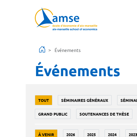
Aller au contenu principal
Événements
Événements
TOUT
SÉMINAIRES GÉNÉRAUX
SÉMINA
GRAND PUBLIC
SOUTENANCES DE THÈSE
À VENIR
2026
2025
2024
202