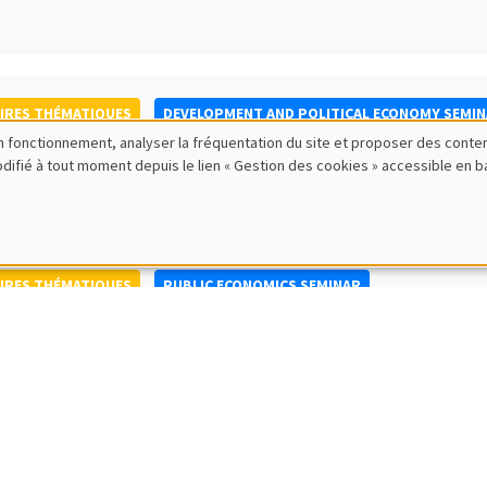
IRES THÉMATIQUES
DEVELOPMENT AND POLITICAL ECONOMY SEMI
bon fonctionnement, analyser la fréquentation du site et proposer des conte
to Nisticò
modifié à tout moment depuis le lien « Gestion des cookies » accessible en 
ty of Naples Federico II
IRES THÉMATIQUES
PUBLIC ECONOMICS SEMINAR
IRES GÉNÉRAUX
AMSE SEMINAR