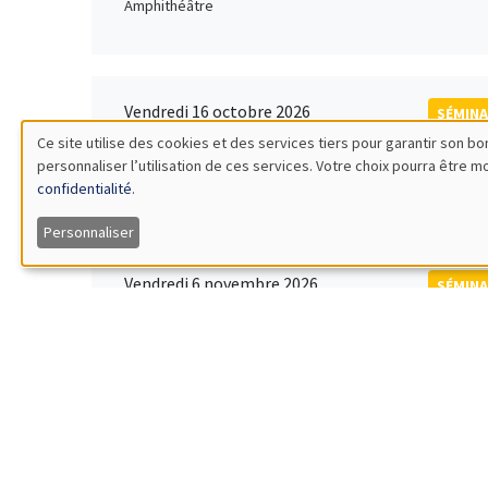
Amphithéâtre
Vendredi 16 octobre 2026
SÉMINA
11:00 à 12:15
Ce site utilise des cookies et des services tiers pour garantir son 
Rober
personnaliser l’utilisation de ces services. Votre choix pourra être 
Utilisation
MEGA
Universi
confidentialité
.
des
Personnaliser
données
Vendredi 6 novembre 2026
SÉMINA
12:00 à 13:00
TBA
personnelles
Îlot Bernard du Bois
et
des
Lundi 9 novembre 2026
SÉMINA
11:30 à 12:45