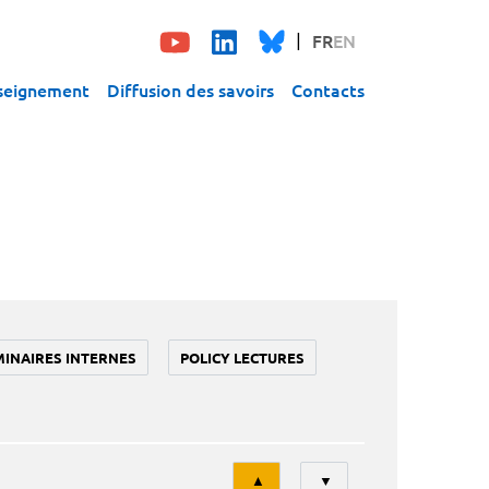
FR
EN
seignement
Diffusion des savoirs
Contacts
MINAIRES INTERNES
POLICY LECTURES
Tri
▲
▼