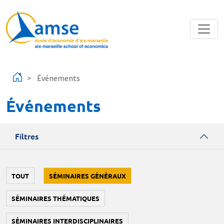
Aller au contenu principal
Événements
Événements
Filtres
TOUT
SÉMINAIRES GÉNÉRAUX
SÉMINAIRES THÉMATIQUES
SÉMINAIRES INTERDISCIPLINAIRES