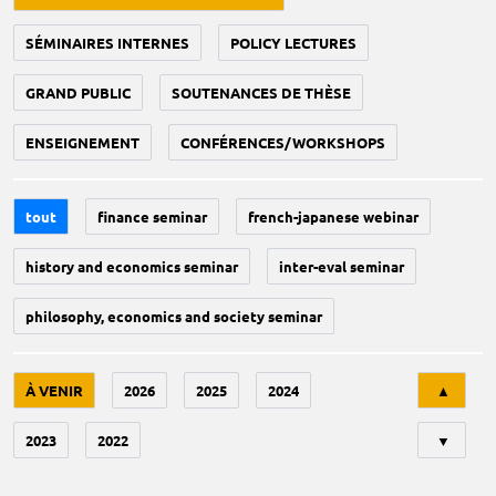
SÉMINAIRES INTERNES
POLICY LECTURES
GRAND PUBLIC
SOUTENANCES DE THÈSE
ENSEIGNEMENT
CONFÉRENCES/WORKSHOPS
tout
finance seminar
french-japanese webinar
history and economics seminar
inter-eval seminar
philosophy, economics and society seminar
Tri
À VENIR
2026
2025
2024
▲
2023
2022
▼