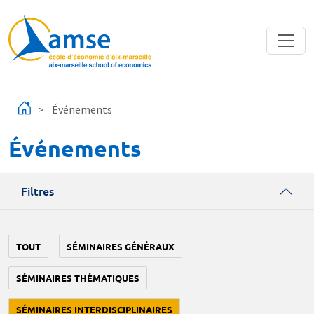
Aller au contenu principal
Événements
Événements
Filtres
TOUT
SÉMINAIRES GÉNÉRAUX
SÉMINAIRES THÉMATIQUES
SÉMINAIRES INTERDISCIPLINAIRES