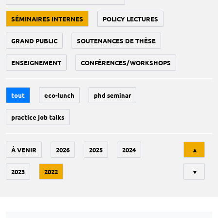
SÉMINAIRES INTERNES
POLICY LECTURES
GRAND PUBLIC
SOUTENANCES DE THÈSE
ENSEIGNEMENT
CONFÉRENCES/WORKSHOPS
tout
eco-lunch
phd seminar
practice job talks
Tri
À VENIR
2026
2025
2024
▲
2023
2022
▼