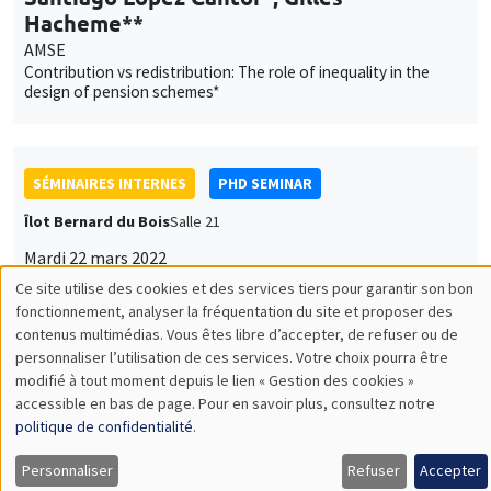
Hacheme**
AMSE
Contribution vs redistribution: The role of inequality in the
design of pension schemes*
SÉMINAIRES INTERNES
PHD SEMINAR
Îlot Bernard du Bois
Salle 21
Mardi 22 mars 2022
11:00 à 12:15
Ce site utilise des cookies et des services tiers pour garantir son bon
Utilisation
fonctionnement, analyser la fréquentation du site et proposer des
Marion Coste*, Daniela Arlia**
contenus multimédias. Vous êtes libre d’accepter, de refuser ou de
des
AMSE
personnaliser l’utilisation de ces services. Votre choix pourra être
Measuring health care access through perceived obstacles to
modifié à tout moment depuis le lien « Gestion des cookies »
données
health care seeking: Preliminary results from the CMUtuelles
accessible en bas de page. Pour en savoir plus, consultez notre
survey in Rural Senegal*
personnelles
politique de confidentialité
.
et
Personnaliser
Refuser
Accepter