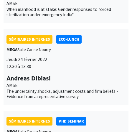
AMSE
When manhood is at stake: Gender responses to forced
sterilization under emergency India*
SÉMINAIRES INTERNES
ECO-LUNCH
MEGA
Salle Carine Nourry
Jeudi 24 février 2022
12:30 à 13:30
Andreas Dibiasi
AMSE
The uncertainty shocks, adjustment costs and firm beliefs -
Evidence from a representative survey
SÉMINAIRES INTERNES
PHD SEMINAR
MEGA
Salle Carine Nourry