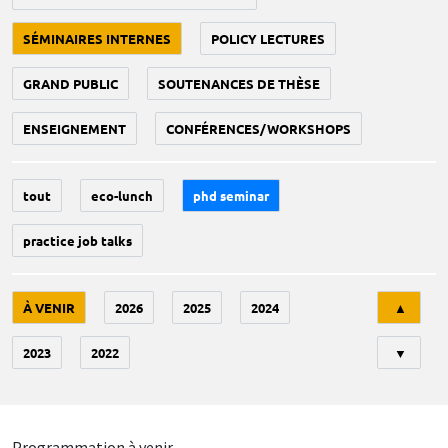
SÉMINAIRES INTERNES
POLICY LECTURES
GRAND PUBLIC
SOUTENANCES DE THÈSE
ENSEIGNEMENT
CONFÉRENCES/WORKSHOPS
tout
eco-lunch
phd seminar
practice job talks
Tri
À VENIR
2026
2025
2024
▲
2023
2022
▼
Programmation à venir