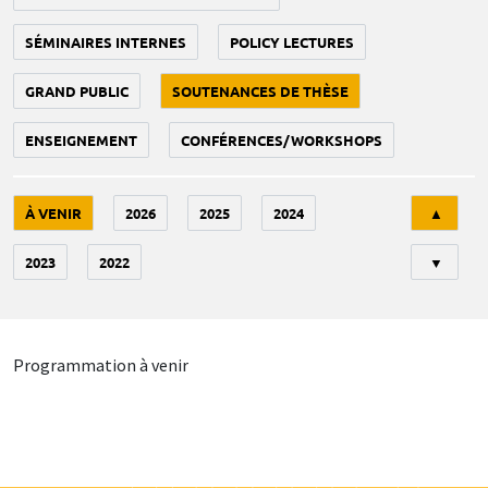
SÉMINAIRES INTERNES
POLICY LECTURES
GRAND PUBLIC
SOUTENANCES DE THÈSE
ENSEIGNEMENT
CONFÉRENCES/WORKSHOPS
Tri
À VENIR
2026
2025
2024
▲
2023
2022
▼
Programmation à venir