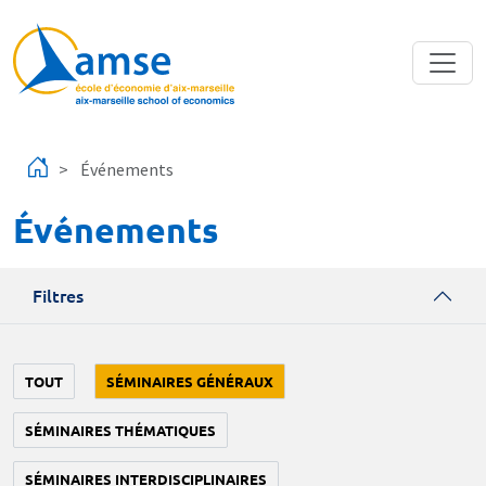
Aller au contenu principal
Événements
Événements
Filtres
TOUT
SÉMINAIRES GÉNÉRAUX
SÉMINAIRES THÉMATIQUES
SÉMINAIRES INTERDISCIPLINAIRES