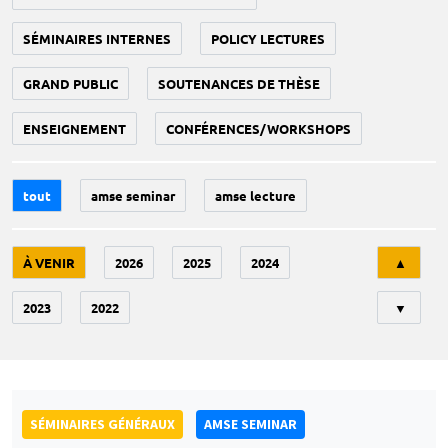
SÉMINAIRES INTERNES
POLICY LECTURES
GRAND PUBLIC
SOUTENANCES DE THÈSE
ENSEIGNEMENT
CONFÉRENCES/WORKSHOPS
tout
amse seminar
amse lecture
Tri
À VENIR
2026
2025
2024
▲
2023
2022
▼
SÉMINAIRES GÉNÉRAUX
AMSE SEMINAR