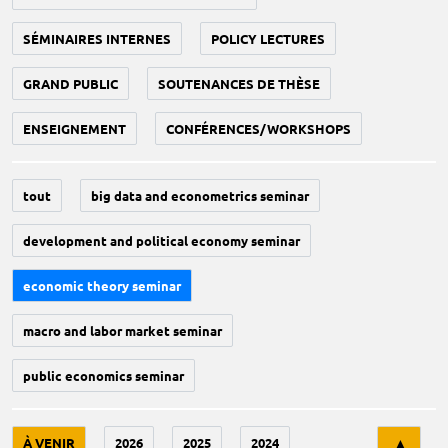
SÉMINAIRES INTERNES
POLICY LECTURES
GRAND PUBLIC
SOUTENANCES DE THÈSE
ENSEIGNEMENT
CONFÉRENCES/WORKSHOPS
tout
big data and econometrics seminar
development and political economy seminar
economic theory seminar
macro and labor market seminar
public economics seminar
Tri
À VENIR
2026
2025
2024
▲