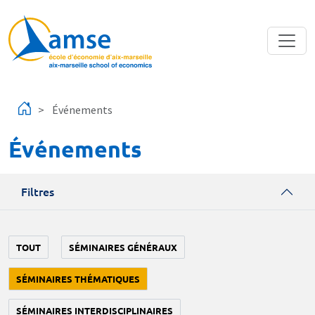
Aller au contenu principal
Événements
Événements
Filtres
TOUT
SÉMINAIRES GÉNÉRAUX
SÉMINAIRES THÉMATIQUES
SÉMINAIRES INTERDISCIPLINAIRES