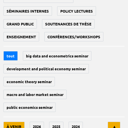
SÉMINAIRES INTERNES
POLICY LECTURES
GRAND PUBLIC
SOUTENANCES DE THÈSE
ENSEIGNEMENT
CONFÉRENCES/WORKSHOPS
tout
big data and econometrics seminar
development and political economy seminar
economic theory seminar
macro and labor market seminar
public economics seminar
Tri
À VENIR
2026
2025
2024
▲