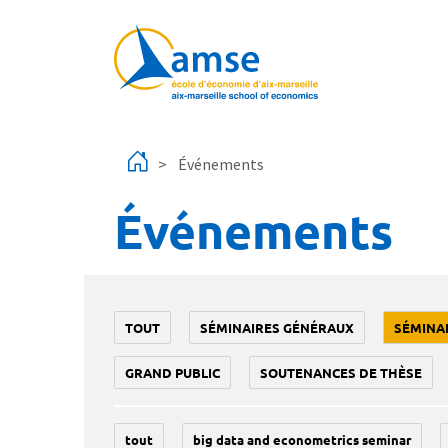
Aller au contenu principal
Événements
Événements
TOUT
SÉMINAIRES GÉNÉRAUX
SÉMINA
GRAND PUBLIC
SOUTENANCES DE THÈSE
tout
big data and econometrics seminar