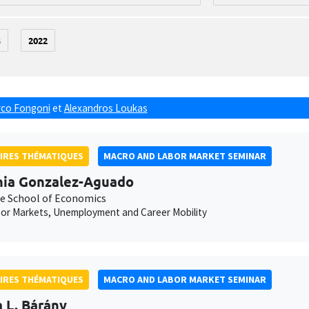
3
2022
co Fongoni
et
Alexandros Loukas
IRES THÉMATIQUES
MACRO AND LABOR MARKET SEMINAR
ia Gonzalez-Aguado
e School of Economics
or Markets, Unemployment and Career Mobility
IRES THÉMATIQUES
MACRO AND LABOR MARKET SEMINAR
a L. Bárány