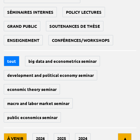
SÉMINAIRES INTERNES
POLICY LECTURES
GRAND PUBLIC
SOUTENANCES DE THÈSE
ENSEIGNEMENT
CONFÉRENCES/WORKSHOPS
tout
big data and econometrics seminar
development and political economy seminar
economic theory seminar
macro and labor market seminar
public economics seminar
Tri
À VENIR
2026
2025
2024
▲