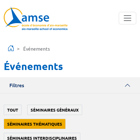
Aller au contenu principal
Événements
Événements
Filtres
TOUT
SÉMINAIRES GÉNÉRAUX
SÉMINAIRES THÉMATIQUES
SÉMINAIRES INTERDISCIPLINAIRES