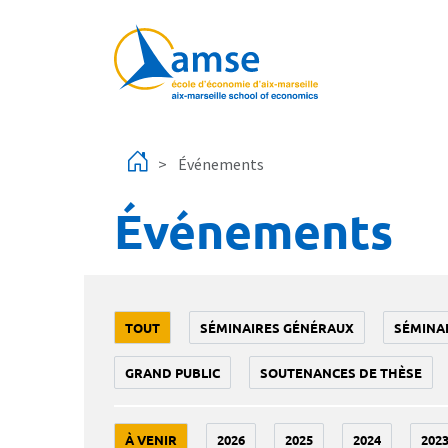
Aller au contenu principal
Événements
Événements
TOUT
SÉMINAIRES GÉNÉRAUX
SÉMINA
GRAND PUBLIC
SOUTENANCES DE THÈSE
À VENIR
2026
2025
2024
202