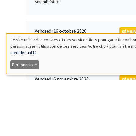
Amphithéâtre
Vendredi 16 octobre 2026
SÉMINA
11:00 à 12:15
Ce site utilise des cookies et des services tiers pour garantir son 
Rober
personnaliser l’utilisation de ces services. Votre choix pourra être 
Utilisation
MEGA
Universi
confidentialité
.
des
Personnaliser
données
Vendredi 6 novembre 2026
SÉMINA
12:00 à 13:00
TBA
personnelles
Îlot Bernard du Bois
et
des
Lundi 9 novembre 2026
SÉMINA
11:30 à 12:45