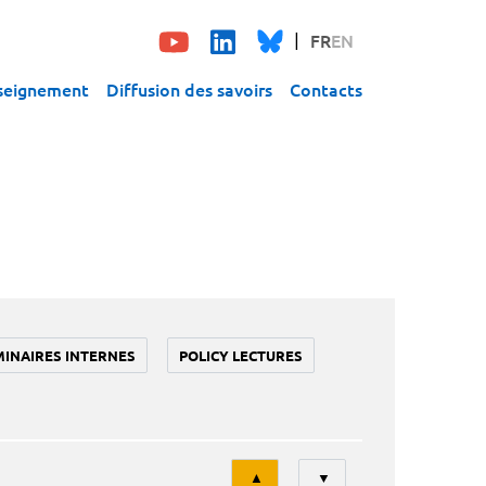
FR
EN
seignement
Diffusion des savoirs
Contacts
MINAIRES INTERNES
POLICY LECTURES
Tri
▲
▼