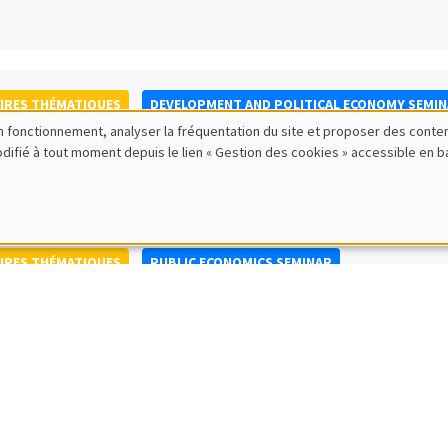
IRES THÉMATIQUES
DEVELOPMENT AND POLITICAL ECONOMY SEMI
bon fonctionnement, analyser la fréquentation du site et proposer des conte
to Nisticò
modifié à tout moment depuis le lien « Gestion des cookies » accessible en 
ty of Naples Federico II
IRES THÉMATIQUES
PUBLIC ECONOMICS SEMINAR
IRES GÉNÉRAUX
AMSE SEMINAR