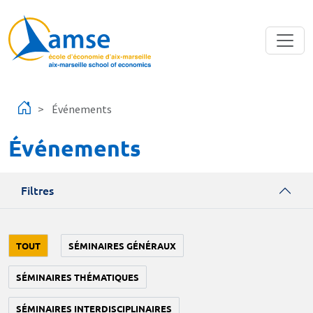
Aller au contenu principal
Événements
Événements
Filtres
TOUT
SÉMINAIRES GÉNÉRAUX
SÉMINAIRES THÉMATIQUES
SÉMINAIRES INTERDISCIPLINAIRES