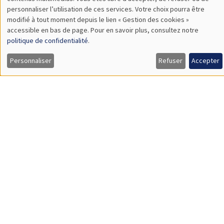
TBA
des
personnaliser l’utilisation de ces services. Votre choix pourra être
modifié à tout moment depuis le lien « Gestion des cookies »
données
accessible en bas de page. Pour en savoir plus, consultez notre
personnelles
politique de confidentialité
.
SÉMINAIRES GÉNÉRAUX
AMSE SEMINAR
et
Personnaliser
Refuser
Accepter
Îlot Bernard du Bois
Amphithéâtre
des
Lundi 9 novembre 2026
cookies
11:30 à 12:45
Amelie Schiprowski
University of Bonn
SÉMINAIRES GÉNÉRAUX
AMSE SEMINAR
Îlot Bernard du Bois
Amphithéâtre
Lundi 16 novembre 2026
11:30 à 12:45