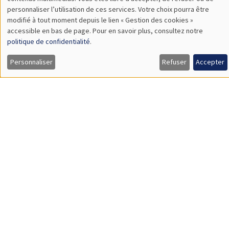
TBA
des
personnaliser l’utilisation de ces services. Votre choix pourra être
modifié à tout moment depuis le lien « Gestion des cookies »
données
accessible en bas de page. Pour en savoir plus, consultez notre
personnelles
politique de confidentialité
.
SÉMINAIRES GÉNÉRAUX
AMSE SEMINAR
et
Personnaliser
Refuser
Accepter
Îlot Bernard du Bois
Amphithéâtre
des
Lundi 9 novembre 2026
cookies
11:30 à 12:45
Amelie Schiprowski
University of Bonn
SÉMINAIRES GÉNÉRAUX
AMSE SEMINAR
Îlot Bernard du Bois
Amphithéâtre
Lundi 16 novembre 2026
11:30 à 12:45