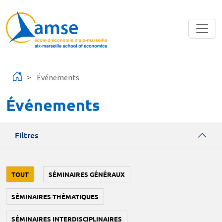
Aller au contenu principal
Événements
Événements
Filtres
TOUT
SÉMINAIRES GÉNÉRAUX
SÉMINAIRES THÉMATIQUES
SÉMINAIRES INTERDISCIPLINAIRES