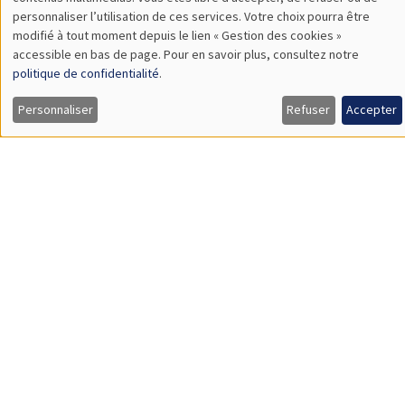
TBA
des
personnaliser l’utilisation de ces services. Votre choix pourra être
modifié à tout moment depuis le lien « Gestion des cookies »
données
accessible en bas de page. Pour en savoir plus, consultez notre
personnelles
politique de confidentialité
.
SÉMINAIRES GÉNÉRAUX
AMSE SEMINAR
et
Personnaliser
Refuser
Accepter
Îlot Bernard du Bois
Amphithéâtre
des
Lundi 9 novembre 2026
cookies
11:30 à 12:45
Amelie Schiprowski
University of Bonn
SÉMINAIRES GÉNÉRAUX
AMSE SEMINAR
Îlot Bernard du Bois
Amphithéâtre
Lundi 16 novembre 2026
11:30 à 12:45