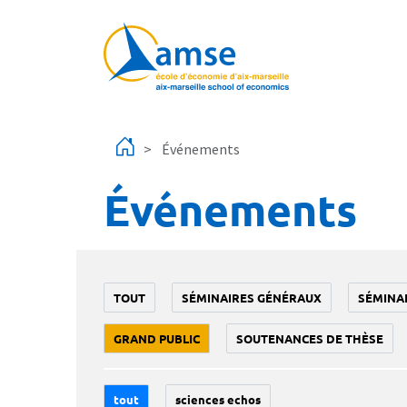
Aller au contenu principal
Événements
Événements
TOUT
SÉMINAIRES GÉNÉRAUX
SÉMINA
GRAND PUBLIC
SOUTENANCES DE THÈSE
tout
sciences echos