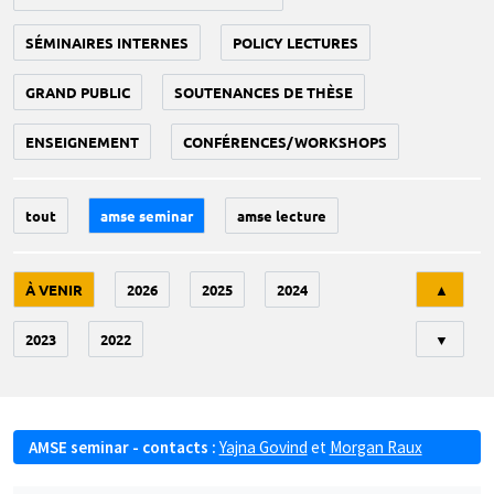
SÉMINAIRES INTERNES
POLICY LECTURES
GRAND PUBLIC
SOUTENANCES DE THÈSE
ENSEIGNEMENT
CONFÉRENCES/WORKSHOPS
tout
amse seminar
amse lecture
Tri
À VENIR
2026
2025
2024
▲
2023
2022
▼
AMSE seminar - contacts :
Yajna Govind
et
Morgan Raux