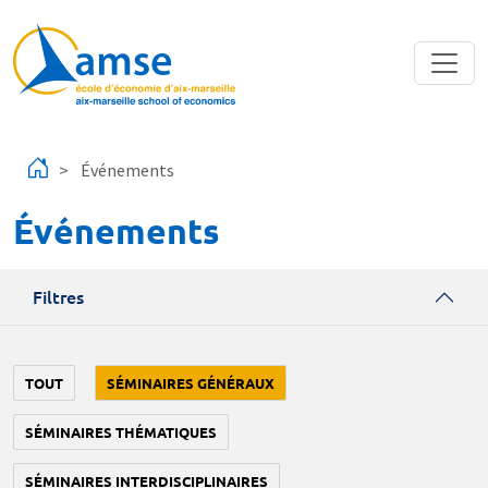
Aller au contenu principal
Événements
Événements
Filtres
TOUT
SÉMINAIRES GÉNÉRAUX
SÉMINAIRES THÉMATIQUES
SÉMINAIRES INTERDISCIPLINAIRES