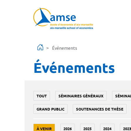
Aller au contenu principal
Événements
Événements
TOUT
SÉMINAIRES GÉNÉRAUX
SÉMINA
GRAND PUBLIC
SOUTENANCES DE THÈSE
À VENIR
2026
2025
2024
202