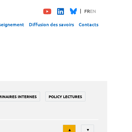
FR
EN
seignement
Diffusion des savoirs
Contacts
MINAIRES INTERNES
POLICY LECTURES
Tri
▲
▼