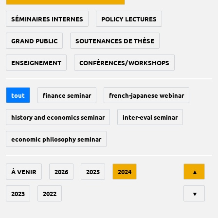
SÉMINAIRES INTERNES
POLICY LECTURES
GRAND PUBLIC
SOUTENANCES DE THÈSE
ENSEIGNEMENT
CONFÉRENCES/WORKSHOPS
tout
finance seminar
french-japanese webinar
history and economics seminar
inter-eval seminar
economic philosophy seminar
Tri
À VENIR
2026
2025
2024
▲
2023
2022
▼