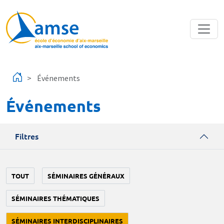
Aller au contenu principal
Événements
Événements
Filtres
TOUT
SÉMINAIRES GÉNÉRAUX
SÉMINAIRES THÉMATIQUES
SÉMINAIRES INTERDISCIPLINAIRES