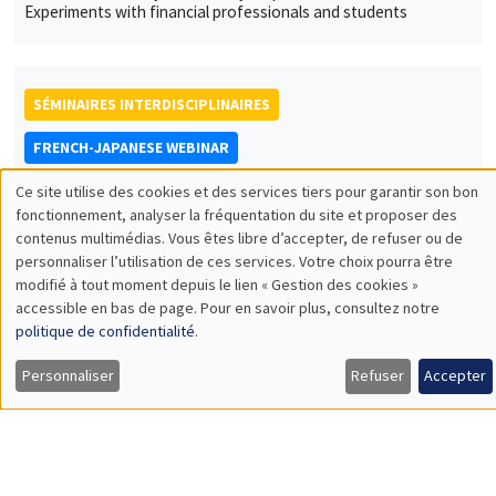
Experiments with financial professionals and students
SÉMINAIRES INTERDISCIPLINAIRES
FRENCH-JAPANESE WEBINAR
Vendredi 12 avril 2024
Ce site utilise des cookies et des services tiers pour garantir son bon
Utilisation
10:00 à 11:00
fonctionnement, analyser la fréquentation du site et proposer des
contenus multimédias. Vous êtes libre d’accepter, de refuser ou de
des
Laurent Ferrara
personnaliser l’utilisation de ces services. Votre choix pourra être
modifié à tout moment depuis le lien « Gestion des cookies »
Skema Business School
données
accessible en bas de page. Pour en savoir plus, consultez notre
Dynamic effects of weather shocks on production in European
personnelles
economies
politique de confidentialité
.
À DISTANCE
et
Personnaliser
Refuser
Accepter
des
cookies
SÉMINAIRES INTERDISCIPLINAIRES