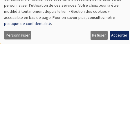
TBA
des
personnaliser l’utilisation de ces services. Votre choix pourra être
modifié à tout moment depuis le lien « Gestion des cookies »
données
accessible en bas de page. Pour en savoir plus, consultez notre
personnelles
politique de confidentialité
.
SÉMINAIRES GÉNÉRAUX
AMSE SEMINAR
et
Personnaliser
Refuser
Accepter
Îlot Bernard du Bois
Amphithéâtre
des
Lundi 9 novembre 2026
cookies
11:30 à 12:45
Amelie Schiprowski
University of Bonn
SÉMINAIRES GÉNÉRAUX
AMSE SEMINAR
Îlot Bernard du Bois
Amphithéâtre
Lundi 16 novembre 2026
11:30 à 12:45