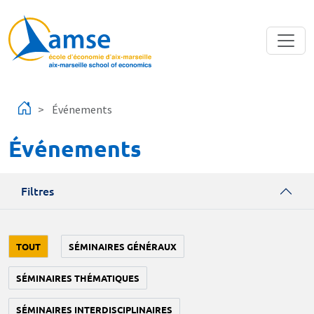
Aller au contenu principal
Événements
Événements
Filtres
TOUT
SÉMINAIRES GÉNÉRAUX
SÉMINAIRES THÉMATIQUES
SÉMINAIRES INTERDISCIPLINAIRES