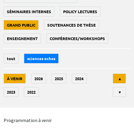
SÉMINAIRES INTERNES
POLICY LECTURES
GRAND PUBLIC
SOUTENANCES DE THÈSE
ENSEIGNEMENT
CONFÉRENCES/WORKSHOPS
tout
sciences echos
Tri
À VENIR
2026
2025
2024
▲
2023
2022
▼
Programmation à venir