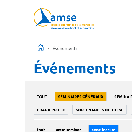
Aller au contenu principal
Événements
Événements
TOUT
SÉMINAIRES GÉNÉRAUX
SÉMINAI
GRAND PUBLIC
SOUTENANCES DE THÈSE
tout
amse seminar
amse lecture