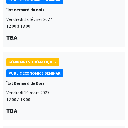
SÉMINAIRES THÉMATIQUES
PUBLIC ECONOMICS SEMINAR
Îlot Bernard du Bois
Vendredi 19 mars 2027
12:00 à 13:00
TBA
SÉMINAIRES THÉMATIQUES
PUBLIC ECONOMICS SEMINAR
Îlot Bernard du Bois
Ce site utilise des cookies et des services tiers pour garantir son bon
Vendredi 9 avril 2027
Utilisation
fonctionnement, analyser la fréquentation du site et proposer des
12:00 à 13:00
contenus multimédias. Vous êtes libre d’accepter, de refuser ou de
des
personnaliser l’utilisation de ces services. Votre choix pourra être
TBA