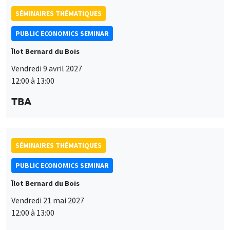
modifié à tout moment depuis le lien « Gestion des cookies »
données
accessible en bas de page. Pour en savoir plus, consultez notre
personnelles
politique de confidentialité
.
et
SÉMINAIRES THÉMATIQUES
Personnaliser
Refuser
Accepter
des
PUBLIC ECONOMICS SEMINAR
cookies
Îlot Bernard du Bois
Vendredi 21 mai 2027
12:00 à 13:00
TBA
SÉMINAIRES THÉMATIQUES
PUBLIC ECONOMICS SEMINAR
Îlot Bernard du Bois
Vendredi 11 juin 2027