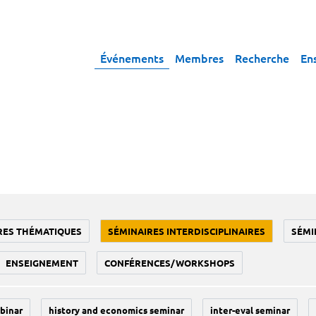
Événements
Membres
Recherche
En
RES THÉMATIQUES
SÉMINAIRES INTERDISCIPLINAIRES
SÉMI
ENSEIGNEMENT
CONFÉRENCES/WORKSHOPS
binar
history and economics seminar
inter-eval seminar