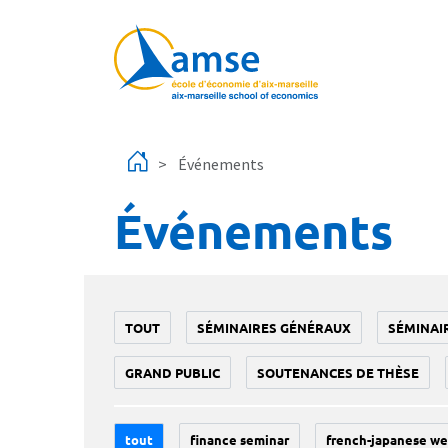
Aller au contenu principal
Événements
Événements
TOUT
SÉMINAIRES GÉNÉRAUX
SÉMINAI
GRAND PUBLIC
SOUTENANCES DE THÈSE
tout
finance seminar
french-japanese we