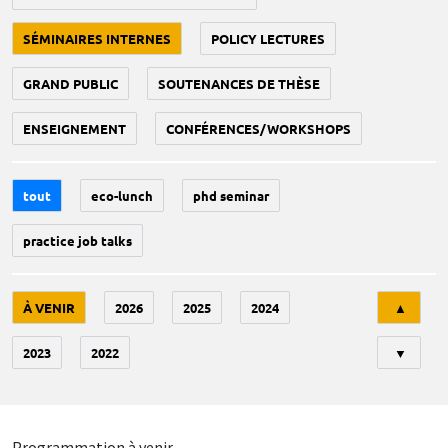
SÉMINAIRES INTERNES
POLICY LECTURES
GRAND PUBLIC
SOUTENANCES DE THÈSE
ENSEIGNEMENT
CONFÉRENCES/WORKSHOPS
tout
eco-lunch
phd seminar
practice job talks
Tri
À VENIR
2026
2025
2024
▲
2023
2022
▼
Programmation à venir