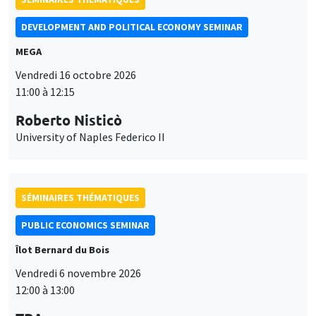
SÉMINAIRES THÉMATIQUES
PUBLIC ECONOMICS SEMINAR
Îlot Bernard du Bois
Vendredi 6 novembre 2026
12:00 à 13:00
TBA
SÉMINAIRES GÉNÉRAUX
AMSE SEMINAR
Îlot Bernard du Bois
Amphithéâtre
Ce site utilise des cookies et des services tiers pour garantir son bon
Lundi 9 novembre 2026
Utilisation
fonctionnement, analyser la fréquentation du site et proposer des
11:30 à 12:45
contenus multimédias. Vous êtes libre d’accepter, de refuser ou de